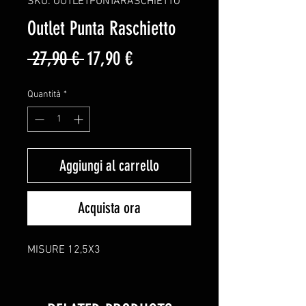
SKU: OUTLETPUNTARASCHIETTO
Outlet Punta Raschietto
Prezzo
Prezzo
 27,90 € 
17,90 €
regolare
scontato
Quantità
*
Aggiungi al carrello
Acquista ora
MISURE 12,5X3