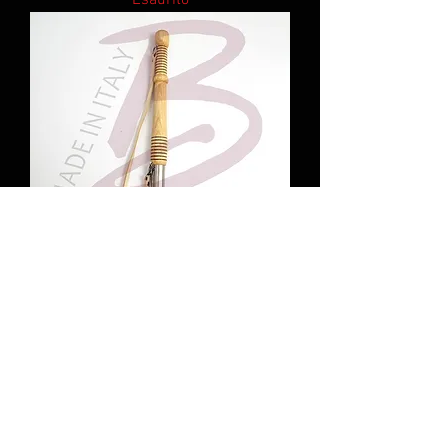
Vanghetto Richiudibile Lungo Cuneo
Esaurito
FAQ