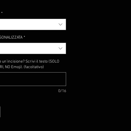
*
SONALIZZATA
*
 un'incisione? Scrivi il testo (SOLO
 NO Emoji). (facoltativo)
0/16