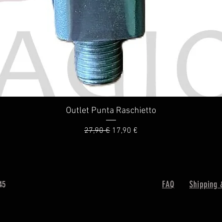
Outlet Punta Raschietto
Prezzo regolare
Prezzo scontato
27,90 €
17,90 €
45
FAQ
Shipping 